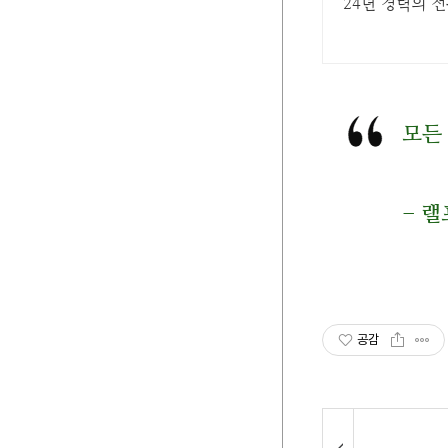
24년 경력의 
모든
- 
공감