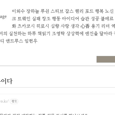
이외수
장하늘
루쉰
스티브 잡스
헨리 포드
행복
노신
크 트웨인
실패
창조
행동
아이디어
습관
성공
볼테르
화
츠카코시 히로시
심향
사랑
생각
心香
용기
리더
씨의 실천하는 하루
책읽기
조영탁
상상력에 엔진을 달아라
디 앤드루스
임헌우
문이다
co.kr/
광고