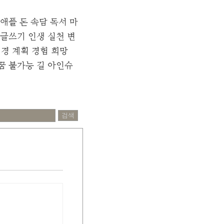
애플
돈
속담
독서
마
글쓰기
인생
실천
변
역경
계획
경험
희망
꿈
불가능
길
아인슈