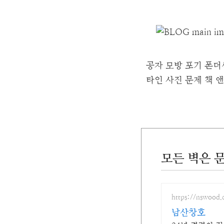
공자
모방
포기
폰더
타인
사진
문제
책
앤
모든 벽은 
https://nswood.
남산창호