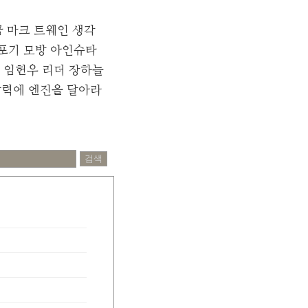
꿈
마크 트웨인
생각
포기
모방
아인슈타
임헌우
리더
장하늘
력에 엔진을 달아라