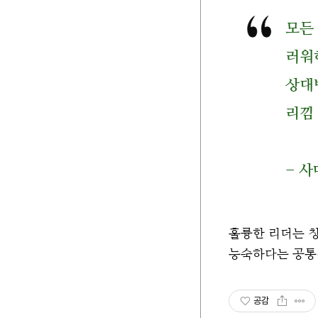
모든
러워
상대
리낌
- 
훌륭한 리더는 
능숙하다는 공통
공감