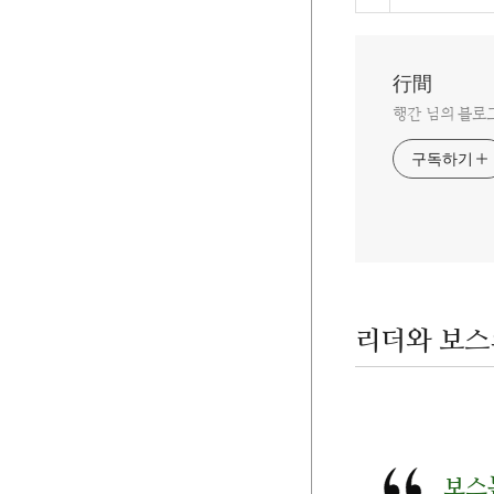
行間
행간 님의 블로
구독하기
리더와 보스
보스