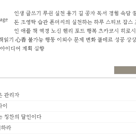
인생
글쓰기
루쉰
실천
용기
길
공자
독서
경험
속담
돈
조영탁
습관
폰더씨의 실천하는 하루
스티브 잡스
인
애플
책
역경
노신
헨리 포드
행복
츠카코시 히로시
책읽기
心香
불가능
행동
이외수
문제
변화
볼테르
성공
상상
아이디어
계획
심향
은 관리자
차이
는 칭찬의 달인이다
패하라