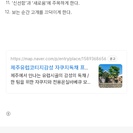
‘신선함’과 ‘새로움’에 주목하게 한다.
보는 순간 고개를 끄덕이게 한다.
https://map.naver.com/p/entry/place/1589368656
광고
제주유럽코티지감성 자쿠지독채 프라
이빗 제주여행, 유럽감성
제주에서 만나는 유럽시골의 감성의 독채 /
한 팀을 위한 자쿠지와 전용온실바베큐 모두
다른 다양한 유럽 감성의 제주독채에서 즐기
는 프라이빗 자쿠지와 전용온실바베큐
(새창열림)
로그 정보